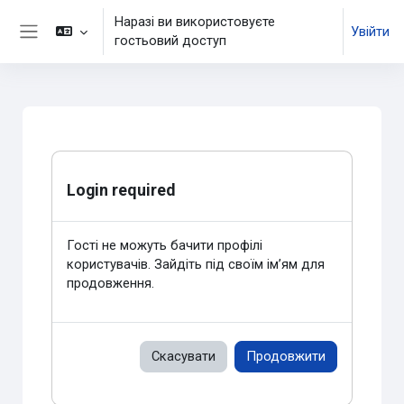
Перейти до головного вмісту
Наразі ви використовуєте
Увійти
гостьовий доступ
Бокова панель
Login required
Гості не можуть бачити профілі
користувачів. Зайдіть під своїм ім’ям для
продовження.
Скасувати
Продовжити