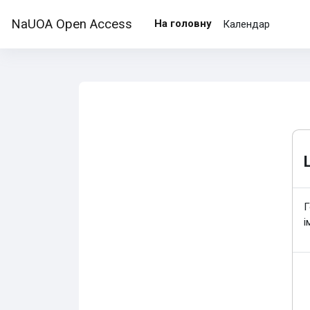
Перейти до головного вмісту
NaUOA Open Access
На головну
Календар
Г
і