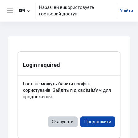
Перейти до головного вмісту
Наразі ви використовуєте
Увійти
гостьовий доступ
Бокова панель
Login required
Гості не можуть бачити профілі
користувачів. Зайдіть під своїм ім’ям для
продовження.
Скасувати
Продовжити