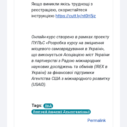
Якщо виникли якісь труднощі з
реєстрацією, скористайтеся
інструкцією
https://cutt.ly/nt0H5jz
Онлайн-курс створено в рамках проекту
ПУЛЬС «Розробка курсу на зміцнення
місцевого самоврядування в Україні»,
що виконується Асоціацією міст України
в партнерстві з Радою міжнародних
наукових досліджень та обмінів (
IREX
в
Україні) за фінансової підтримки
Агентства США з міжнародного розвитку
(
USAID
).
Tags:
ЛАД
Лекторій Академії Децентралізації
Permalink