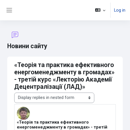
Skip to main content
Log in
Side panel
Новини сайту
«Теорія та практика ефективного
енергоменеджменту в громадах»
- третій курс «Лекторію Академії
Децентралізації (ЛАД)»
Display mode
«Теорія та практика ефективного
Number of replies: 0
енергоменеджменту в громадах» - третій