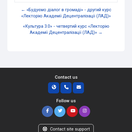
← «Будуємо діалог в громаді» - другий курс
«Лекторію Академії Децентралізації (ЛАД)»
«Культура 3.0» - четвертий курс «Лекторію
Академії Децентралізації (ЛАД)» →
Contact us
Follow us
Contact site support