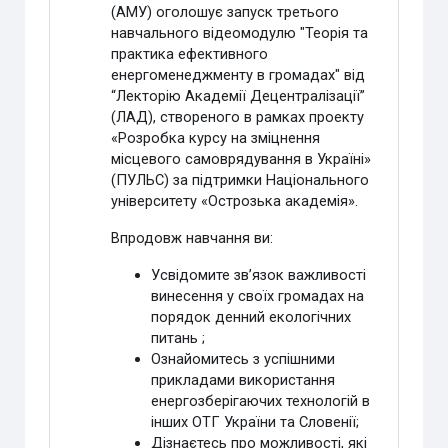
(АМУ) оголошує запуск третього
навчального відеомодулю "Теорія та
практика ефективного
енергоменеджменту в громадах" від
“Лекторію Академії Децентралізації”
(ЛАД), створеного в рамках проекту
«Розробка курсу на зміцнення
місцевого самоврядування в Україні»
(ПУЛЬС) за підтримки Національного
університету «Острозька академія».
Впродовж навчання
в
и:
Усвідомите зв’язок важливості
винесення у своїх громадах на
порядок денний екологічних
питань
;
Ознайомитесь з успішними
прикладами використання
енергозберігаючих технологій в
інших ОТГ України та Словенії;
Дізнаєтесь про можливості, які