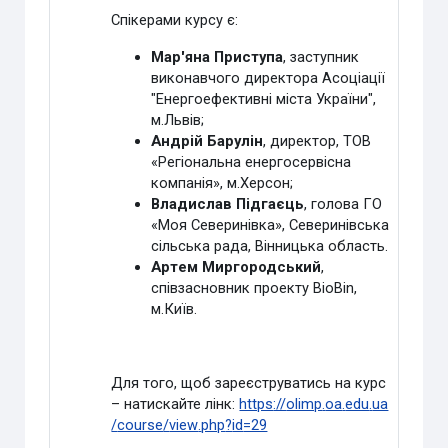
Спікерами курсу є:
Мар'яна Приступа
, заступник
виконавчого директора Асоціації
"Енергоефективні міста України",
м.Львів
;
Андрій Барулін
, директор, ТОВ
«Регіональна енергосервісна
компанія»
,
м.Херсон;
Владислав Підгаєць
, голова ГО
«Моя Северинівка», Северинівська
сільська рада, Вінницька область.
Артем Миргородський
,
співзасновник проекту BioBin,
м.Київ.
Для того, щоб зареєструватись на курс
– натискайте лінк:
https
://
olimp
.
oa
.
edu
.
ua
/
course
/
view
.
php
?
id
=29