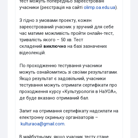
тест можуть попередньо зареєстровані
учасники (реєстрація на сайті
olimp.oa.edu.ua
).
З гідно з умовами проекту, кожен
зареєстрований учасник у зручний для себе
час матиме можливість пройти онлайн-тест,
тривалість якого – 50 хв. Тест
складений
виключно
на базі зазначених
відеолекцій.
По проходженню тестування учасники
можуть ознайомитись зі своїми результатами.
Якщо результат є задовільний, учасники
тестування можуть отримати сертифікати про
проходження курсу «Культурологія в НаУОА»,
де буде вказано отриманий бал.
Запит на отримання сертифікату надсилати на
електронну скриньку організаторів –
kulturaoa@gmail.com
.
В майбутньому, якщо учасник тесту стане