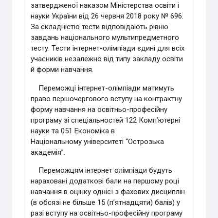
затвердженої наказом Міністерства освіти і
науки України від 26
червня 2018 року № 696.
За складністю тести відповідають рівню
завдань
національного мультипредметного
тесту. Тести інтернет-олімпіади єдині для
всіх
учасників незалежно від типу закладу освіти
й форми навчання.
Переможці інтернет-олімпіади матимуть
право першочергового
вступу на контрактну
форму навчання на освітньо-професійну
програму зі
спеціальностей 122 Комп’ютерні
науки та 051 Економіка в
Національному
університеті “Острозька
академія”.
Переможцям інтернет олімпіади будуть
нараховані додаткові бали на
першому році
навчання в оцінку однієї з фахових дисциплін
(в обсязі не більше
15 (п’ятнадцяти) балів) у
разі вступу на освітньо-професійну програму