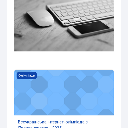
Всеукраїнська інтернет-олімпіада з Правознавства - 20
Олімпіади
Всеукраїнська інтернет-олімпіада з
Правознавства - 2025