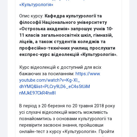
«Культурологія»
Опис курсу:
Кафедра культурології та
філософії Національного університету
«Острозька академія» запрошує учнів 10-
11 класів загальноосвітніх шкіл, гімназій,
ліцеїв, а також студентів коледжів та
професійно-технічних училищ прослухати
експрес-курс відеолекцій «Культурологія».
Курс відеолекцій є доступний для всіх
бажаючих за посиланням:
https://www.
youtube.com/watch?v=Kg-XI_
dhYMQ&list=PLCry9LD6_eC4s5tUiM
nMJkE97CkR4hx8I
В період з 20 березня по 20 травня 2018 року
усі слухачі відеолекцій мають можливість
познайомитись з основами культурології та
перевірити засвоєні знання, пройшовши
онлайн-тест з курсу «Культурологія». Пройти