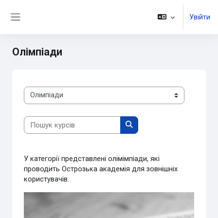
Перейти до головного вмісту
Увійти
Бокова панель
Олімпіади
Категорії курсів
Пошук курсів
Пошук курсів
У категорії представлені олімімпіади, які
проводить Острозька академія для зовнішніх
користувачів.