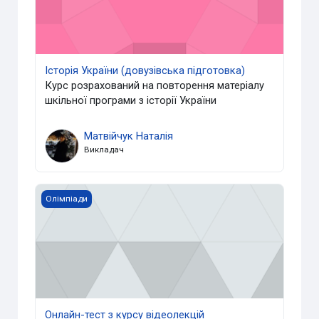
Історія України (довузівська підготовка)
Курс розрахований на повторення матеріалу
шкільної програми з історії України
Матвійчук Наталія
Викладач
Онлайн-тест з курсу відеолекцій «Культурологія»
Олімпіади
Онлайн-тест з курсу відеолекцій