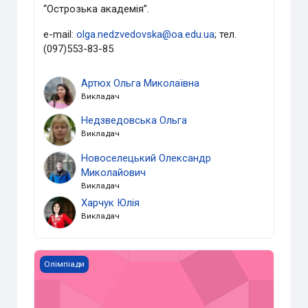
“Острозька академія”.
e-mail:
olga.nedzvedovska@oa.edu.ua
; тел.
(097)553-83-85
Артюх Ольга Миколаївна
Викладач
Недзведовська Ольга
Викладач
Новоселецький Олександр
Миколайович
Викладач
Харчук Юлія
Викладач
Історія України (довузівська підготовка)
Олімпіади