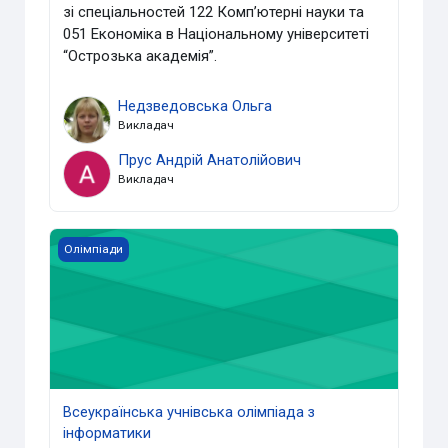
зі
спеціальностей 122 Комп’ютерні науки та
051 Економіка в Національному
університеті
“Острозька академія”.
Недзведовська Ольга
Викладач
Прус Андрій Анатолійович
Викладач
Всеукраїнська учнівська олімпіада з інформатики
Олімпіади
Всеукраїнська учнівська олімпіада з
інформатики