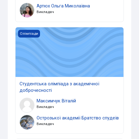
Артюх Ольга Миколаївна
Викладач
Студентська олімпіада з академічної доброчесності
Олімпіади
Студентська олімпіада з академічної
доброчесності
Максимчук Віталій
Викладач
Острозької академії Братство спудеїв
Викладач