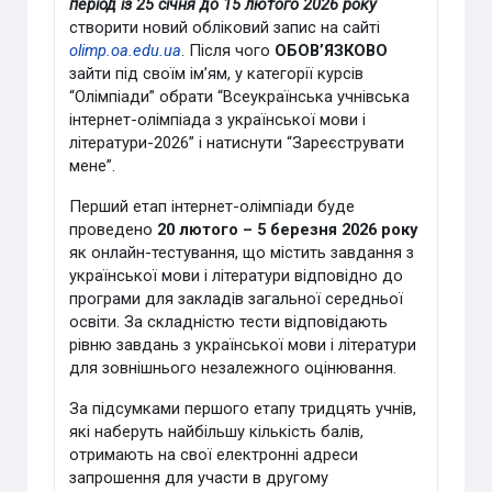
період із 25 січня до 15 лютого 2026 року
створити новий обліковий запис на сайті
olimp
.oa.edu.ua
. Після чого
ОБОВ’ЯЗКОВО
зайти під своїм ім’ям, у категорії курсів
“Олімпіади” обрати “Всеукраїнська учнівська
інтернет-олімпіада з української мови і
літератури-2026” і натиснути “Зареєструвати
мене”.
Перший етап інтернет-олімпіади буде
проведено
20 лютого – 5 березня 2026 року
як онлайн-тестування, що містить завдання з
української мови і літератури відповідно до
програми для закладів загальної середньої
освіти. За складністю тести відповідають
рівню завдань з української мови і літератури
для зовнішнього незалежного оцінювання.
За підсумками першого етапу тридцять учнів,
які наберуть найбільшу кількість балів,
отримають на свої електронні адреси
запрошення для участи в другому