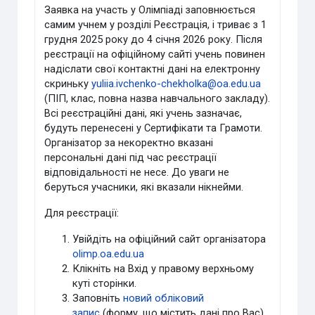
Заявка на участь у Олімпіаді заповнюється
самим учнем у розділі Реєстрація, і триває з 1
грудня 2025 року до 4 січня 2026 року. Після
реєстрації на офіційному сайті учень повинен
надіслати свої контактні дані на електронну
скриньку
yuliia.ivchenko-chekholka@oa.edu.ua
(ПІП, клас, повна назва навчального закладу).
Всі реєстраційні дані, які учень зазначає,
будуть перенесені у Сертифікати та Грамоти.
Організатор за некоректно вказані
персональні дані під час реєстрації
відповідальності не несе. До уваги не
беруться учасники, які вказали нікнейми.
Для реєстрації:
Увійдіть на офіційний сайт організатора
olimp.oa.edu.ua
Клікніть на Вхід у правому верхньому
куті сторінки.
Заповніть
новий обліковий
запис
(форму, що містить дані про Вас).