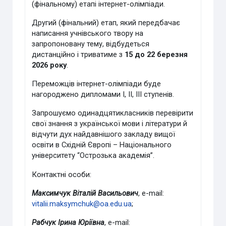
(фінальному) етапі інтернет-олімпіади.
Другий (фінальний) етап, який передбачає
написання учнівського твору на
запропоновану тему, відбудеться
дистанційно і триватиме з
15 до 22 березня
2026 року
.
Переможців інтернет-олімпіади буде
нагороджено дипломами І, ІІ, ІІІ ступенів.
Запрошуємо одинадцятикласників перевірити
свої знання з української мови і літератури й
відчути дух найдавнішого закладу вищої
освіти в Східній Європі – Національного
університету “Острозька академія”.
Контактні особи:
Максимчук Віталій Васильович
,
e
-
mail
:
vitalii.maksymchuk@oa.edu.ua
;
Рабчук Ірина Юріївна
,
e
-
mail
: