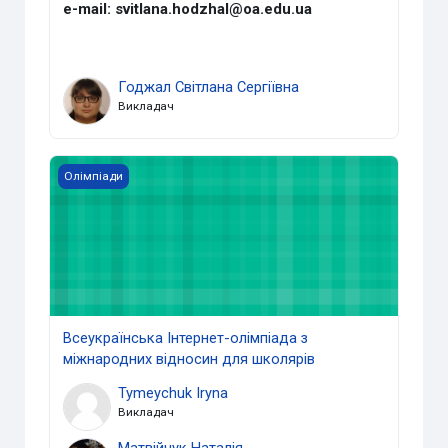
e-mail: svitlana.hodzhal@oa.edu.ua
Годжал Світлана Сергіївна
Викладач
Всеукраїнська Інтернет-олімпіада з міжнародних віднос
Олімпіади
Всеукраїнська Інтернет-олімпіада з
міжнародних відносин для школярів
Tymeychuk Iryna
Викладач
Матвійчук Наталія