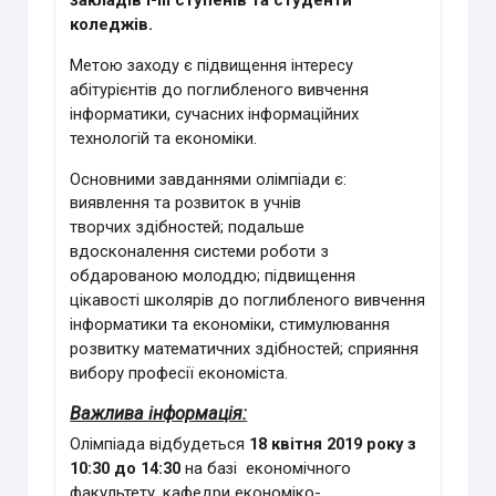
закладів І-ІІІ ступенів та студенти
коледжів.
Метою заходу є підвищення інтересу
абітурієнтів до поглибленого
вивчення
інформатики, сучасних інформаційних
технологій та економіки.
Основними завданнями олімпіади є:
виявлення та розвиток в учнів
творчих
здібностей; подальше
вдосконалення системи роботи з
обдарованою молоддю;
підвищення
цікавості школярів до поглибленого вивчення
інформатики та
економіки, стимулювання
розвитку математичних здібностей; сприяння
вибору
професії економіста.
Важлива інформація:
Олімпіада відбудеться
18 квітня 2019 року з
10:30 до 14:30
на базі
економічного
факультету, кафедри економіко-