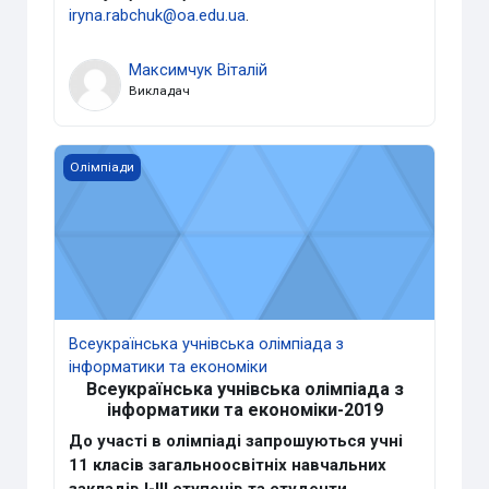
iryna.rabchuk@oa.edu.ua
.
Максимчук Віталій
Викладач
Всеукраїнська учнівська олімпіада з інформатики та ек
Олімпіади
Всеукраїнська учнівська олімпіада з
інформатики та економіки
Всеукраїнська учнівська олімпіада з
інформатики та економіки-2019
До участі в олімпіаді запрошуються учні
11 класів загальноосвітніх
навчальних