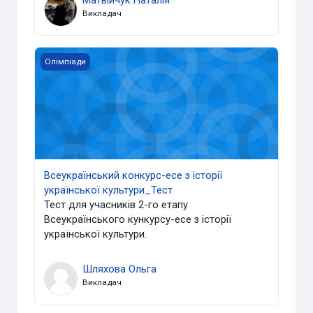
Викладач
Всеукраїнський конкурс-есе з історії української культ
Олімпіади
Всеукраїнський конкурс-есе з історії
української культури_Тест
Тест для учасників 2-го етапу
Всеукраїнського кункурсу-есе з історії
української культури.
Шляхова Ольга
Викладач