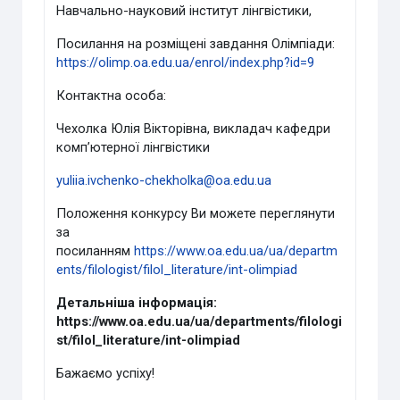
Навчально-науковий інститут лінгвістики,
Посилання на розміщені завдання Олімпіади:
https://olimp.oa.edu.ua/enrol/index.php?id=9
Контактна особа:
Чехолка Юлія Вікторівна, викладач кафедри
комп’ютерної лінгвістики
yuliia.ivchenko-chekholka@oa.edu.ua
Положення конкурсу Ви можете переглянути
за
посиланням
https://www.oa.edu.ua/ua/departm
ents/filologist/filol_literature/int-olimpiad
Детальніша інформація:
https://www.oa.edu.ua/ua/departments/filologi
st/filol_literature/int-olimpiad
Бажаємо успіху!