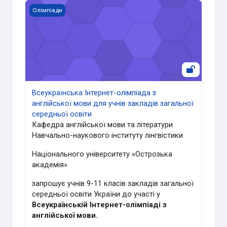
Всеукраїнська Інтернет-олімпіада з англійської мови дл
Олімпіади
Всеукраїнська Інтернет-олімпіада з
англійської мови для учнів закладів загальної
середньої освіти
Кафедра англійської мови та літератури
Навчально-наукового інституту лінгвістики
Національного університету «Острозька
академія»
запрошує учнів 9-11 класів закладів загальної
середньої освіти України до участі у
Всеукраїнській Інтернет-олімпіаді з
англійської мови.