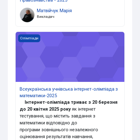
Матвійчук Марія
Викладач
Всеукраїнська учнівська інтернет-олімпіада з математи
Олімпіади
Всеукраїнська учнівська інтернет-олімпіада з
математики-2025
Інтернет-олімпіада триває з 20 березня
до 20 квітня 2025 року
як
інтернет
тестування, що містить завдання з
математики відповідно до
програми
зовнішнього незалежного
оцінювання результатів навчання
,