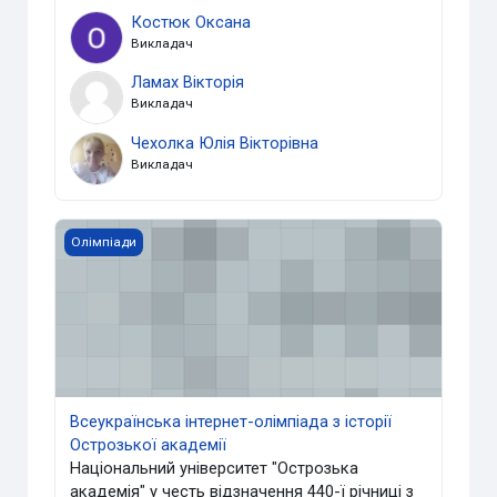
Костюк Оксана
Викладач
Ламах Вікторія
Викладач
Чехолка Юлія Вікторівна
Викладач
Всеукраїнська інтернет-олімпіада з історії Острозької а
Олімпіади
Всеукраїнська інтернет-олімпіада з історії
Острозької академії
Національний університет "Острозька
академія" у честь відзначення 440-ї річниці з