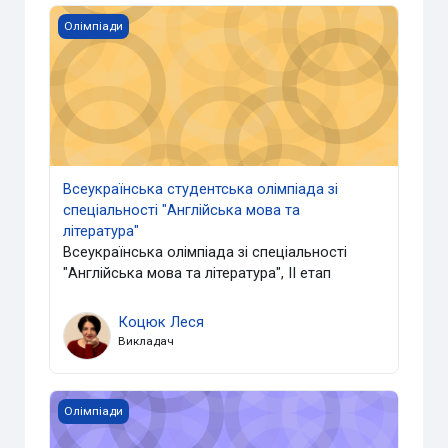
Всеукраїнська студентська олімпіада зі спеціальності "А
Олімпіади
Всеукраїнська студентська олімпіада зі
спеціальності "Англійська мова та
література"
Всеукраїнська олімпіада зі спеціальності
"Англійська мова та література", ІІ етап
Коцюк Леся
Викладач
Всеукраїнська учнівська інтернет-олімпіада з українсько
Олімпіади