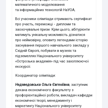
математичного моделювання
та
інформаційних технологій НаУОА;
Всі учасники олімпіади отримають сертифікат
про участь, переможці -
дипломи та
заохочувальні призи.
Крім цього, абітурієнти
матимуть унікальну можливість дізнатися
про
неймовірну, оповиту легендами історію
заснування першого навчального
закладу у
Східній Європі, побувати в музеях та
підземеллях Національного
університету
«Острозька академія» під час захоплюючої
екскурсії.
Координатор олімпіади:
Недзведовська Ольга Євгеніївна
,
заступник
декана економічного факультету з
профорієнтаційної роботи,
викладач кафедри
економічної теорії, менеджменту і
маркетингу
Національного університету