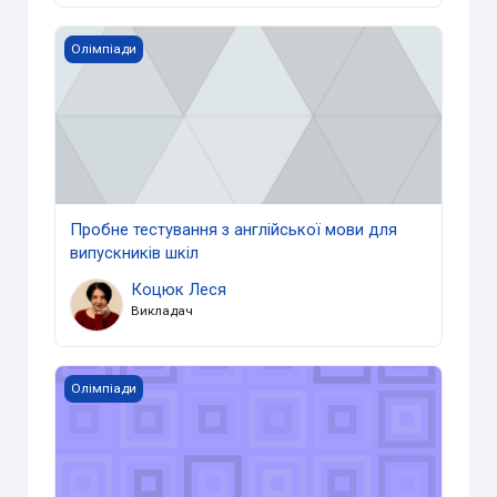
Пробне тестування з англійської мови для випускників 
Олімпіади
Пробне тестування з англійської мови для
випускників шкіл
Коцюк Леся
Викладач
Основи економіки та математики
Олімпіади