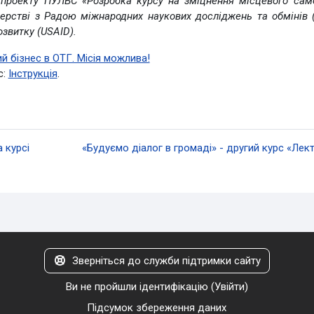
 проекту ПУЛЬС «Розробка курсу на зміцнення місцевого само
ерстві з Радою міжнародних наукових досліджень та обмінів (
звитку (USAID).
й бізнес в ОТГ. Місія можлива!
с:
Інструкція
.
 курсі
«Будуємо діалог в громаді» - другий курс «Лек
Зверніться до служби підтримки сайту
Ви не пройшли ідентифікацію (
Увійти
)
Підсумок збереження даних