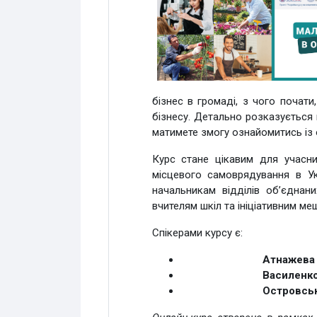
бізнес в громаді, з чого почат
бізнесу. Детально розказується 
матимете змогу ознайомитись із 
Курс стане цікавим для учасни
місцевого самоврядування в У
начальникам відділів об’єднан
вчителям шкіл та ініціативним м
Спікерами курсу є:
Атнажева Лі
Василенко Д
Островський