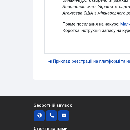
Онлайн-курс створено в рамках
Асоціацією міст України в партн
Агентства США з міжнародного ро
Пряме посилання на накурс:
Мали
Коротка інструкція запису на кур
◀︎ Приклад реєстрації на платформі та на
Зворотній зв'язок
Стежте за нами