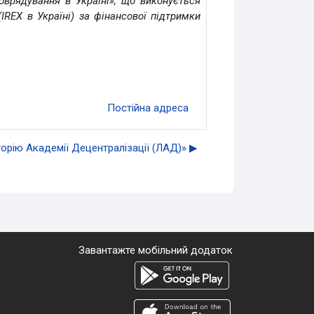
врядування в Україні», що виконується
IREX в Україні) за фінансової підтримки
Постійна адреса
торію Академії Децентралізації (ЛАД)» ▶︎
Завантажте мобільний додаток