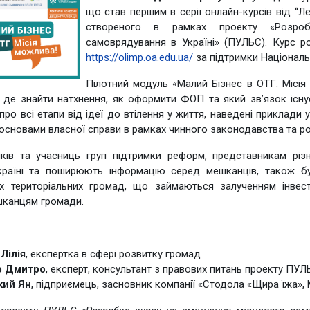
що став першим в серії онлайн-курсів від “Ле
створеного в рамках проекту «Розроб
самоврядування в Україні» (ПУЛЬС). Курс р
https://olimp.oa.edu.ua/
за підтримки Національ
Пілотний модуль «Малий Бізнес в ОТГ. Місія 
и, де знайти натхнення, як оформити ФОП та який зв’язок іс
про всі етапи від ідеї до втілення у життя, наведені приклади
основами власної справи в рамках чинного законодавства та ро
ків та учасниць груп підтримки реформ, представникам різ
країні та поширюють інформацію серед мешканців, також б
их територіальних громад, що займаються залученням інвест
ешканцям громади.
лія
, експертка в сфері розвитку громад
митро
, експерт, консультант з правових питань проекту ПУЛ
 Ян
, підприємець, засновник компанії «Стодола «Щира їжа»,