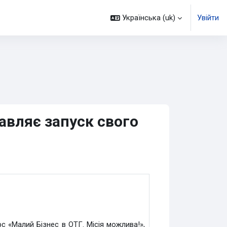
Українська ‎(uk)‎
Увійти
авляє запуск свого
рс «Малий Бізнес в ОТГ. Місія можлива!»,