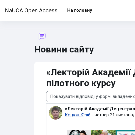
Перейти до головного вмісту
NaUOA Open Access
На головну
Новини сайту
«Лекторій Академії 
пілотного курсу
Тип показу
«Лекторій Академії Децентралі
Кількість відповідей: 0
Коцюк Юрій
-
четвер 21 листопад