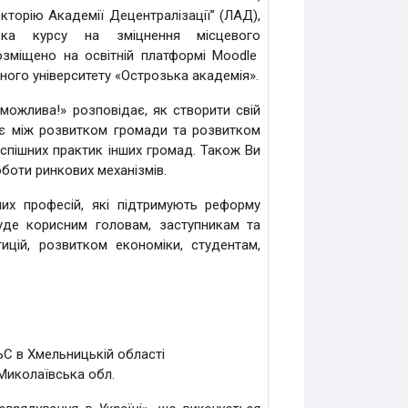
кторію Академії Децентралізації” (ЛАД),
ка курсу на зміцнення місцевого
озміщено на освітній платформі Moodle
ного університету «Острозька академія».
можлива!» розповідає, як створити свій
нує між розвитком громади та розвитком
 успішних практик інших громад. Також Ви
боти ринкових механізмів.
них професій, які підтримують реформу
уде корисним головам, заступникам та
ицій, розвитком економіки, студентам,
ЬС в Хмельницькій області
 Миколаївська обл.