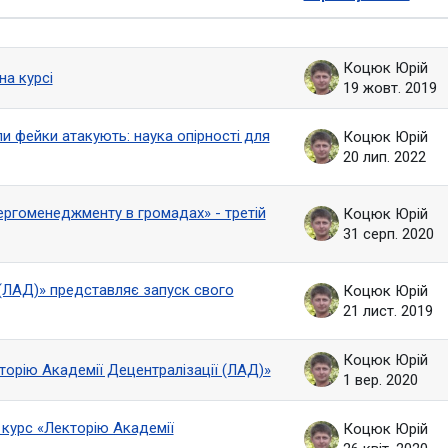
ано 6 з 6 обговорень
Коцюк Юрій
на курсі
19 жовт. 2019
и фейки атакують: наука опірності для
Коцюк Юрій
20 лип. 2022
ергоменеджменту в громадах» - третій
Коцюк Юрій
31 серп. 2020
 (ЛАД)» представляє запуск свого
Коцюк Юрій
21 лист. 2019
Коцюк Юрій
кторію Академії Децентралізації (ЛАД)»
1 вер. 2020
 курс «Лекторію Академії
Коцюк Юрій