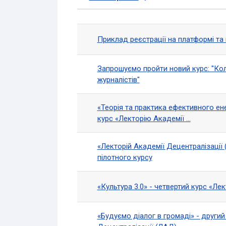
Статус
Список обговорень. Показ
Приклад реєстрації на платформі та 
Запрошуємо пройти новий курс: "Кол
журналістів"
«Теорія та практика ефективного ен
курс «Лекторію Академії ...
«Лекторій Академії Децентралізації
пілотного курсу
«Культура 3.0» - четвертий курс «Ле
«Будуємо діалог в громаді» - другий