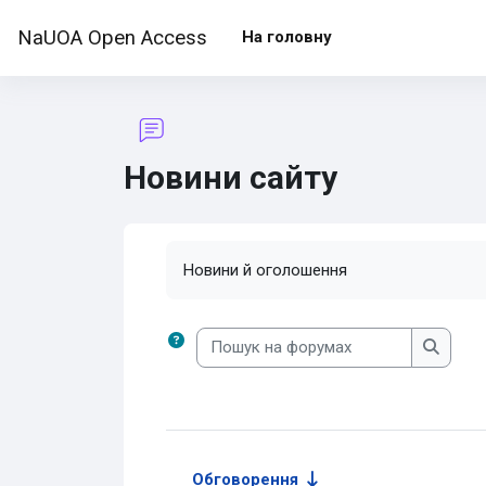
Перейти до головного вмісту
NaUOA Open Access
На головну
Новини сайту
Умови завершення
Новини й оголошення
Пошук на форумах
Пошук 
Обговорення