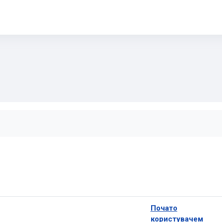
на форумах
Почато
користувачем