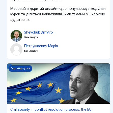
Масовий відкритий онлайн-курс популяризує модульні
курси та ділиться найважливішими темами з широкою
аудиторією.
Shevchuk Dmytro
Викладач
Петрушкевич Марія
Викладач
Civil society in conflict resolution process: the EU experience f
Онлайн-курси
Civil society in conflict resolution process: the EU