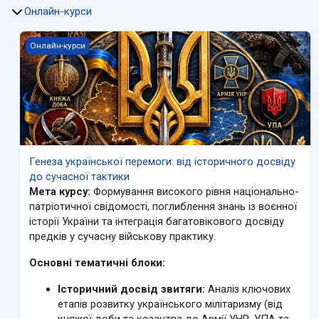
Онлайн-курси
Генеза української перемоги: від історичного досвіду до с
Онлайн-курси
Генеза української перемоги: від історичного досвіду
до сучасної тактики
Мета курсу:
Формування високого рівня національно-
патріотичної свідомості, поглиблення знань із воєнної
історії України та інтеграція багатовікового досвіду
предків у сучасну військову практику.
Основні тематичні блоки:
Історичний досвід звитяги:
Аналіз ключових
етапів розвитку українського мілітаризму (від
княжої доби та козацтва до Армії УНР, УПА та