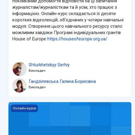
покликаний допомогти відповісти на ці запитання
журналістам/журналісткам та й усім, хто працює з
інформацією. Онлайн-курс складається із десяти
коротких відеолекцій, об’єднаних у чотири навчальні
модулі. Створення цього навчального ресурсу стало
можливим завдяки Програмі індивідуальних грантів
House of Europe
https://houseofeurope.org.ua/
Shturkhetskyy Serhiy
Викладач
Гандзілевська Галина Борисівна
Викладач
Університетська спільнота підтримки
Онлайн-курси