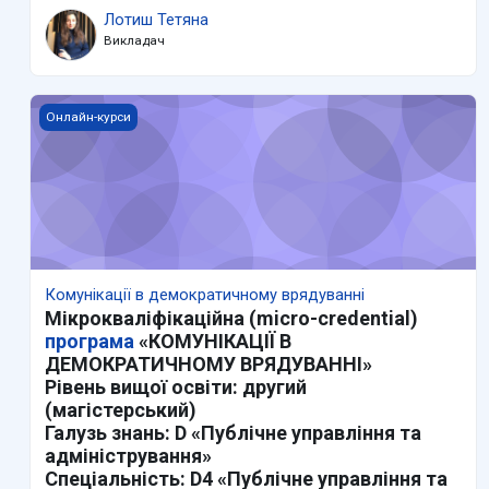
Лотиш Тетяна
Викладач
Комунікації в демократичному врядуванні
Онлайн-курси
Комунікації в демократичному врядуванні
Мікрокваліфікаційна (micro-credential)
програма
«КОМУНІКАЦІЇ В
ДЕМОКРАТИЧНОМУ ВРЯДУВАННІ»
Рівень вищої освіти: другий
(магістерський)
Галузь знань: D «Публічне управління та
адміністрування»
Спеціальність: D4 «Публічне управління та