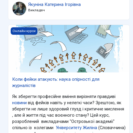
Якуніна Катерина Ігорівна
Викладач
Коли фейки атакують: наука опірності для журналістів
Онлайн-курси
Коли фейки атакують: наука опірності для
журналістів
Як зберегти професійне вміння вирізняти правдиві
новини
від фейків навіть у нелегкі часи? Зрештою, як
зберегти не лише здоровий глузд і критичне мислення
, але й життя під час воєнного стану? Цей курс,
розроблений викладачами "Острозької академії"
спільно із колегами
Університету Жиліна
(Словаччина)