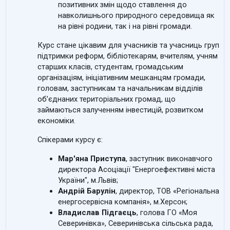
позитивних змін щодо ставлення до
навколишнього природного середовища як
на рівні родини, так і на рівні громади.
Курс стане цікавим для учасників та учасниць груп
підтримки реформ, бібліотекарям, вчителям, учням
старших класів, студентам, громадським
організаціям, ініціативним мешканцям громади,
головам, заступникам та начальникам відділів
об’єднаних територіальних громад, що
займаються залученням інвестицій, розвитком
економіки.
Спікерами курсу є:
Мар'яна Приступа
, заступник виконавчого
директора Асоціації "Енергоефективні міста
України", м.Львів
;
Андрій Барулін
, директор, ТОВ «Регіональна
енергосервісна компанія»
,
м.Херсон;
Владислав Підгаєць
, голова ГО «Моя
Северинівка», Северинівська сільська рада,