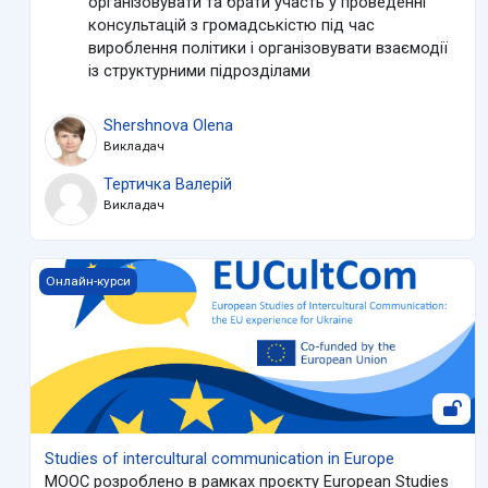
організовувати та брати участь у проведенні
консультацій з громадськістю під час
вироблення політики і організовувати взаємодії
із структурними підрозділами
Shershnova Olena
Викладач
Тертичка Валерій
Викладач
Studies of intercultural communication in Europe
Онлайн-курси
Studies of intercultural communication in Europe
МООС розроблено в рамках проєкту European Studies