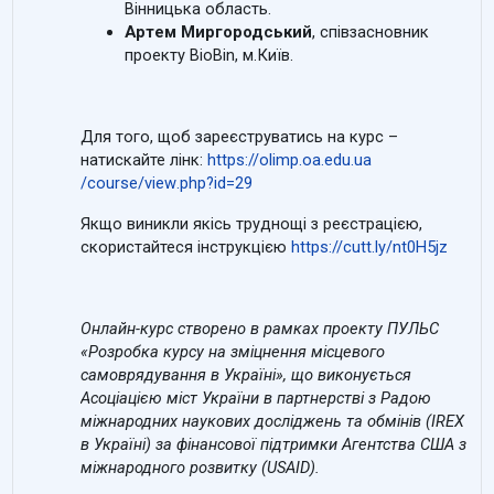
Вінницька область.
Артем Миргородський
, співзасновник
проекту BioBin, м.Київ.
Для того, щоб зареєструватись на курс –
натискайте лінк:
https
://
olimp
.
oa
.
edu
.
ua
/
course
/
view
.
php
?
id
=29
Якщо виникли якісь труднощі з реєстрацією,
скористайтеся інструкцією
https://cutt.ly/nt0H5jz
Онлайн-курс створено в рамках проекту ПУЛЬС
«Розробка курсу на зміцнення місцевого
самоврядування в Україні», що виконується
Асоціацією міст України в партнерстві з Радою
міжнародних наукових досліджень та обмінів (
IREX
в Україні) за фінансової підтримки Агентства США з
міжнародного розвитку (
USAID
).