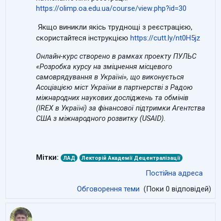
https
://
olimp
.
oa
.
edu
.
ua
/
course
/
view
.
php
?
id
=30
Якщо виникли якісь труднощі з реєстрацією,
скористайтеся інструкцією
https://cutt.ly/nt0H5jz
Онлайн-курс створено в рамках проекту ПУЛЬС
«Розробка курсу на зміцнення місцевого
самоврядування в Україні», що виконується
Асоціацією міст України в партнерстві з Радою
міжнародних наукових досліджень та обмінів
(
IREX
в Україні) за фінансової підтримки Агентства
США з міжнародного розвитку (
USAID
).
Мітки:
ЛАД
Лекторій Академії Децентралізації
Постійна адреса
Обговорення теми
(Поки 0 відповідей)