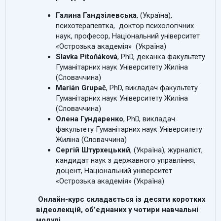
Галина Гандзілевська
, (Україна),
психотерапевтка, доктор психологічних
наук, професор, Національний університет
«Острозька академія» (Україна)
Slavka Pitoňáková
, PhD, деканка факультету
Гуманітарних наук Університету Жиліна
(Словаччина)
Marián Grupač
, PhD, викладач факультету
Гуманітарних наук Університету Жиліна
(Словаччина)
Олена Гундаренко
, PhD, викладач
факультету Гуманітарних наук Університету
Жиліна (Словаччина)
Сергій Штурхецький
, (Україна), журналіст,
кандидат наук з державного управління,
доцент, Національний університет
«Острозька академія» (Україна)
Онлайн-курс складається із десяти коротких
відеолекцій, об’єднаних у чотири навчальні
модулі.