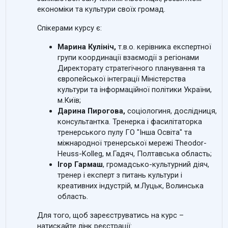
економіки та культури своїх громад.
Спікерами курсу є:
Марина Кулініч,
т.в.о. керівника експертної
групи координації взаємодії з регіонами
Директорату стратегічного планування та
європейської інтеграції Міністерства
культури та інформаційної політики України,
м.Київ;
Дарина Пирогова,
соціологиня, дослідниця,
консультантка. Тренерка і фасилітаторка
тренерського пулу ГО "Інша Освіта" та
міжнародної тренерської мережі Theodor-
Heuss-Kolleg,
м.Гадяч, Полтавська область
;
Ігор Гармаш
, громадсько-культурний діяч,
тренер і експерт з питань культури і
креативних індустрій, м.Луцьк, Волинська
область.
Для того, щоб зареєструватись на курс –
натискайте лінк реєстрації: