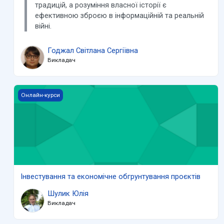
традицій, а розуміння власної історії є
ефективною зброєю в інформаційній та реальній
війні.
Годжал Світлана Сергіївна
Викладач
Інвестування та економічне обгрунтування проєктів
Онлайн-курси
Інвестування та економічне обгрунтування проєктів
Шулик Юлія
Викладач