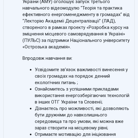
України (АМУ) оголошує запуск третього
навчального відеомодулю "Теорія та практика
ефективного енергоменеджменту в громадах" від
“Лекторію Академії Децентралізації” (ЛАД),
створеного в рамках проекту «Розробка курсу на
зміцнення місцевого самоврядування в Україні»
(ПУЛЬС) за підтримки Національного університету
«Острозька академія».
Впродовж навчання
в
и:
Усвідомите зв’язок важливості винесення у
своїх громадах на порядок денний
екологічних питань
;
Ознайомитесь з успішними прикладами
використання енергозберігаючих технологій
в інших ОТГ України та Словенії;
Дізнаєтесь про можливості, які дозволяють
бути дружніми до навколишнього
середовища та про умови, які можна вже
зараз створити на місцевому рівні;
Отримаєте мотивацію для ініціювання