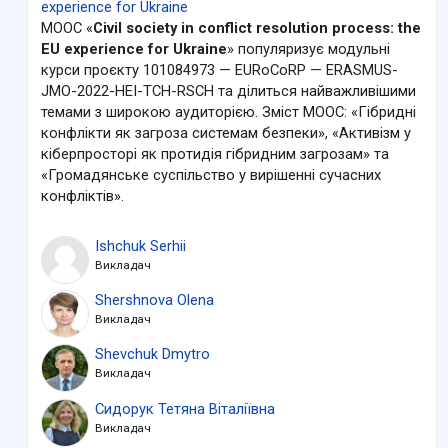
experience for Ukraine
MOOC «
Civil society in conflict resolution process: the
EU experience for Ukraine
» популяризує модульні
курси проєкту 101084973 — EURoCoRP — ERASMUS-
JMO-2022-HEI-TCH-RSCH та ділиться найважливішими
темами з широкою аудиторією. Зміст MOOC: «Гібридні
конфлікти як загроза системам безпеки», «Активізм у
кіберпросторі як протидія гібридним загрозам» та
«Громадянське суспільство у вирішенні сучасних
конфліктів».
Ishchuk Serhii
Викладач
Shershnova Olena
Викладач
Shevchuk Dmytro
Викладач
Сидорук Тетяна Віталіївна
Викладач